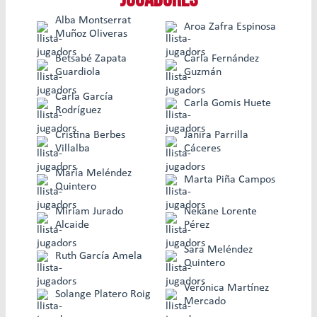
Alba Montserrat
Aroa Zafra Espinosa
Muñoz Oliveras
Betsabé Zapata
Carla Fernández
Guardiola
Guzmán
Carla García
Carla Gomis Huete
Rodríguez
Cristina Berbes
Janira Parrilla
Villalba
Cáceres
María Meléndez
Marta Piña Campos
Quintero
Miriam Jurado
Nekane Lorente
Alcaide
Pérez
Sara Meléndez
Ruth García Amela
Quintero
Verónica Martínez
Solange Platero Roig
Mercado