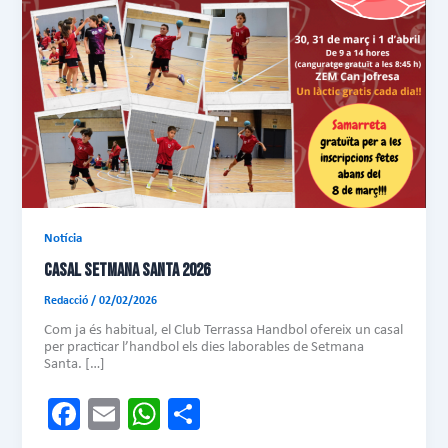
Notícia
CASAL SETMANA SANTA 2026
Redacció
/
02/02/2026
Com ja és habitual, el Club Terrassa Handbol ofereix un casal
per practicar l’handbol els dies laborables de Setmana
Santa. […]
Fa
E
W
C
ce
m
ha
o