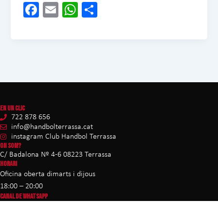
Fa
E
W
C
ce
m
ha
o
b
ail
ts
m
o
A
pa
ok
p
rt
p
ei
x
EN UN CLIC
722 878 656
info@handbolterrassa.cat
instagram Club Handbol Terrassa
ON SOM?
C/ Badalona Nº 4-6 08223 Terrassa
HORARI
Oficina oberta dimarts i dijous
18:00 – 20:00
CANAL DE WHATSAPP