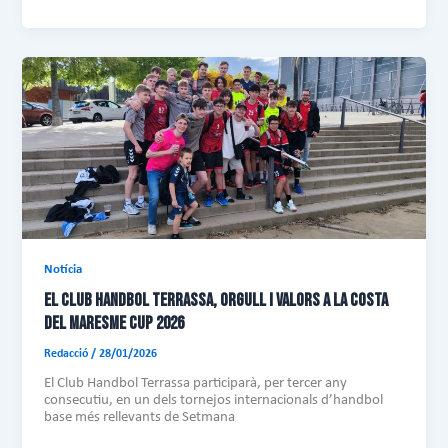
b
ail
ts
m
o
A
pa
ok
p
rt
p
ei
x
Notícia
EL CLUB HANDBOL TERRASSA, ORGULL I VALORS A LA COSTA
DEL MARESME CUP 2026
Redacció
/
28/01/2026
El Club Handbol Terrassa participarà, per tercer any
consecutiu, en un dels tornejos internacionals d’handbol
base més rellevants de Setmana