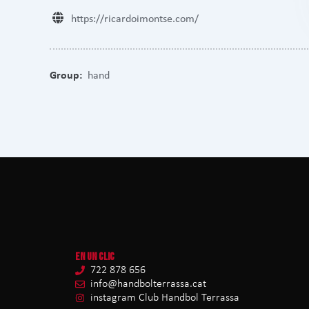
https://ricardoimontse.com/
Group:
hand
EN UN CLIC
722 878 656
info@handbolterrassa.cat
instagram Club Handbol Terrassa