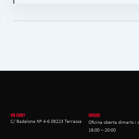
ON SOM?
HORARI
C/ Badalona Nº 4-6 08223 Terrassa
Oficina oberta dimarts i 
18:00 – 20:00