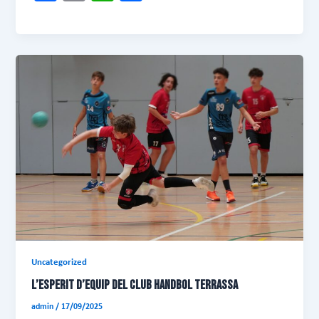
ce
m
ha
o
b
ail
ts
m
o
A
pa
ok
p
rt
p
ei
x
Uncategorized
L’ESPERIT D’EQUIP DEL CLUB HANDBOL TERRASSA
admin
/
17/09/2025