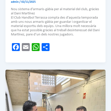
admin
/
02/11/2025
Nou sistema d’armaris-gàbia per al material del club, gràcies
al Dani Martínez
El Club Handbol Terrassa compta des d’aquesta temporada
amb uns nous armaris-gàbia per guardar i organitzar el
material esportiu dels equips. Una millora molt necessària
que ha estat possible gràcies al treball desinteressat del Dani
Martínez, pare d’un dels nostres jugadors.
Fa
E
W
C
ce
m
ha
o
b
ail
ts
m
o
A
pa
ok
p
rt
p
ei
x