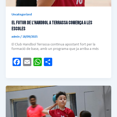
Uncategorized
EL FUTUR DE L’HANDBOL A TERRASSA COMENÇA A LES
ESCOLES
admin
/
18/09/2025
El Club Handbol Terrassa continua apostant fort per la
formació de base, amb un programa que ja arriba a més
Fa
E
W
C
ce
m
ha
o
b
ail
ts
m
o
A
pa
ok
p
rt
p
ei
x