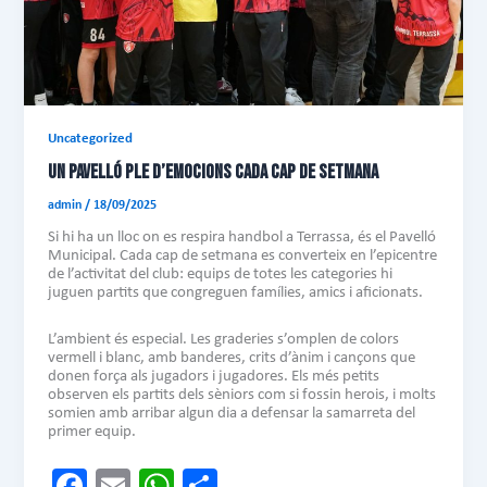
Uncategorized
UN PAVELLÓ PLE D’EMOCIONS CADA CAP DE SETMANA
admin
/
18/09/2025
Si hi ha un lloc on es respira handbol a Terrassa, és el Pavelló
Municipal. Cada cap de setmana es converteix en l’epicentre
de l’activitat del club: equips de totes les categories hi
juguen partits que congreguen famílies, amics i aficionats.
L’ambient és especial. Les graderies s’omplen de colors
vermell i blanc, amb banderes, crits d’ànim i cançons que
donen força als jugadors i jugadores. Els més petits
observen els partits dels sèniors com si fossin herois, i molts
somien amb arribar algun dia a defensar la samarreta del
primer equip.
Fa
E
W
C